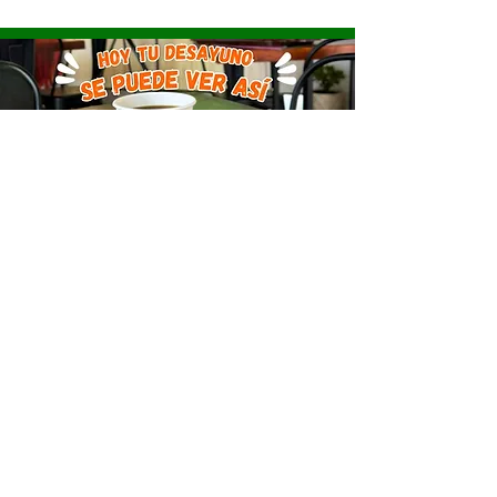
DESAYUNOS
DESAYUNO AMERICANO $190
DOS HOTCAKES, TOCINO, FRIJOLES REFRITOS Y HUEVOS
AL GUSTO CON CHORIZO, JAMON, REVUELTOS O
ESTRELLADOS. INCLUYE CAFE AMERICANO.