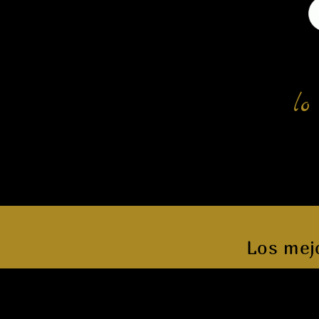
lo
Los mej