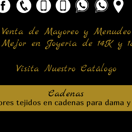
Venta de Mayoreo y Menudeo
 Mejor en Joyería de 14K y 
Visita Nuestro Catálogo
Cadenas
ores tejidos en cadenas para dama y 