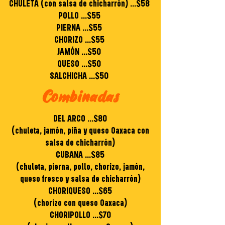
CHULETA (con salsa de chicharrón) ...$58
POLLO ...$55
PIERNA ...$55
CHORIZO ...$55
JAMÓN ...$50
QUESO ...$50
SALCHICHA ...$50
Combinadas
DEL ARCO ...$80
(chuleta, jamón, piña y queso Oaxaca con
salsa de chicharrón)
CUBANA ...$85
(chuleta, pierna, pollo, chorizo, jamón,
queso fresco y salsa de chicharrón)
CHORIQUESO ...$65
(chorizo con queso Oaxaca)
CHORIPOLLO ...$70