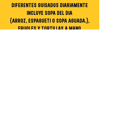
DIFERENTES GUISA
DOS DIARIAMENTE
INCLUYE SOPA DEL DIA
(ARROZ, ESPAGUETI O SOPA AGUADA.),
FRIJOLES Y TORTILLAS A MANO