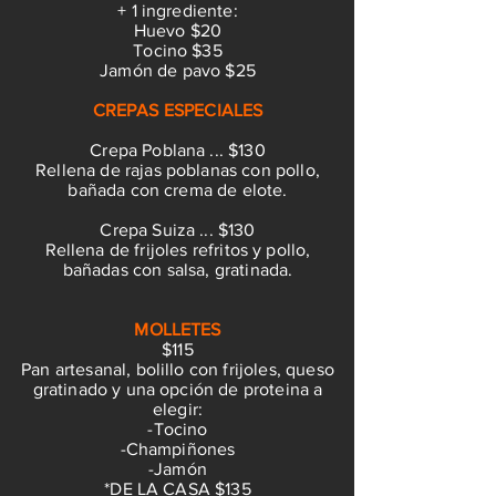
+ 1 ingrediente:
Huevo $20
Tocino $35
Jamón de pavo $25
CREPAS ESPECIALES
Crepa Poblana ... $130
Rellena de rajas poblanas con pollo,
bañada con crema de elote.
Crepa Suiza ... $130
Rellena de frijoles refritos y pollo,
bañadas con salsa, gratinada.
MOLLETES
$115
Pan artesanal, bolillo con frijoles, queso
gratinado y una opción de proteina a
elegir:
-Tocino
-Champiñones
-Jamón
*DE LA CASA $135