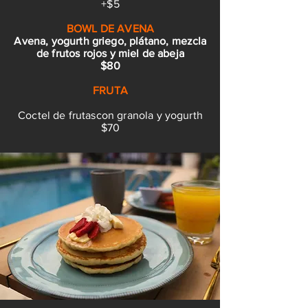
+$5
BOWL DE AVENA
Avena, yogurth griego, plátano, mezcla
de frutos rojos y miel de abeja
$80
FRUTA
Coctel de frutascon granola y yogurth
$70