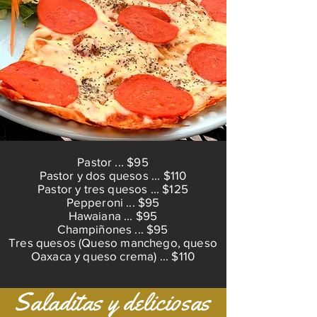
Pastor ... $95
Pastor y dos quesos ... $110
Pastor y tres quesos ... $125
Pepperoni ... $95
Hawaiana ... $95
Champiñones ... $95
Tres quesos (Queso manchego, queso
Oaxaca y queso crema) ... $110
Saladitas y deliciosas