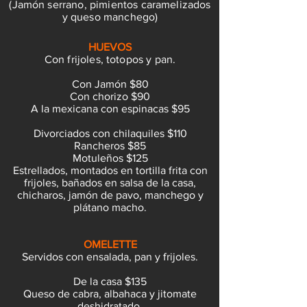
(Jamón serrano, pimientos caramelizados
y queso manchego)
HUEVOS
Con frijoles, totopos y pan.
Con Jamón $80
Con chorizo $90
A la mexicana con espinacas $95
Divorciados con chilaquiles $110
Rancheros $85
Motuleños $125
Estrellados, montados en tortilla frita con
frijoles, bañados en salsa de la casa,
chicharos, jamón de pavo, manchego y
plátano macho.
OMELETTE
Servidos con ensalada, pan y frijoles.
De la casa $135
Queso de cabra, albahaca y jitomate
deshidratado.