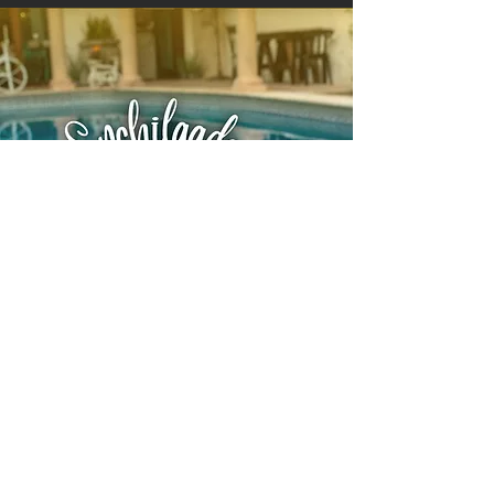
Para todos los gustos
Enchiladas suizas de pollo $160
Enchiladas suizas de arrachera $190
Hamburguesa con papas $140